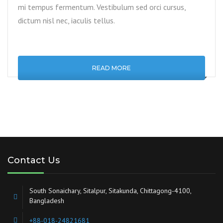
mi tempus fermentum. Vestibulum sed orci cursus,
dictum nisl nec, iaculis tellus.
READ MORE
Contact Us
South Sonaichary, Sitalpur, Sitakunda, Chittagong-4100,
Bangladesh
+88-018-24821681