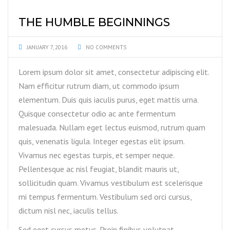
THE HUMBLE BEGINNINGS
JANUARY 7, 2016
NO COMMENTS
Lorem ipsum dolor sit amet, consectetur adipiscing elit.
Nam efficitur rutrum diam, ut commodo ipsum
elementum. Duis quis iaculis purus, eget mattis urna.
Quisque consectetur odio ac ante fermentum
malesuada. Nullam eget lectus euismod, rutrum quam
quis, venenatis ligula. Integer egestas elit ipsum.
Vivamus nec egestas turpis, et semper neque.
Pellentesque ac nisl feugiat, blandit mauris ut,
sollicitudin quam. Vivamus vestibulum est scelerisque
mi tempus fermentum. Vestibulum sed orci cursus,
dictum nisl nec, iaculis tellus.
Sed eget cursus metus. Proin finibus volutpat