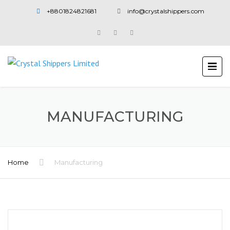
+8801824821681
info@crystalshippers.com
MANUFACTURING
Home
Manufacturing