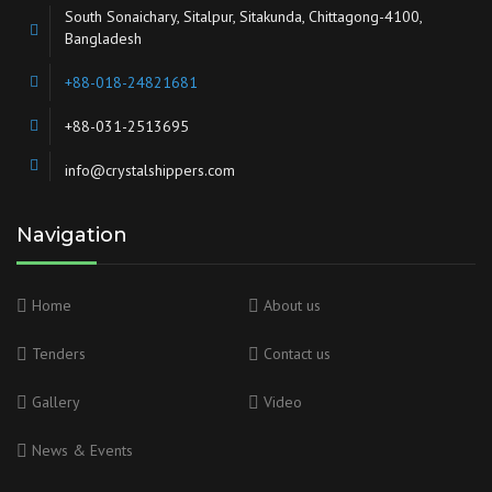
South Sonaichary, Sitalpur, Sitakunda, Chittagong-4100,
Bangladesh
+88-018-24821681
+88-031-2513695
info@crystalshippers.com
Navigation
Home
About us
Tenders
Contact us
Gallery
Video
News & Events