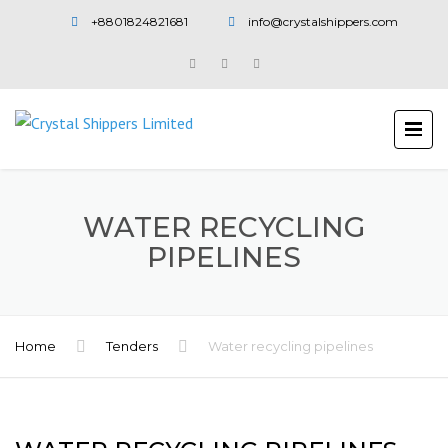
+8801824821681
info@crystalshippers.com
WATER RECYCLING
PIPELINES
Home
Tenders
Water recycling pipelines