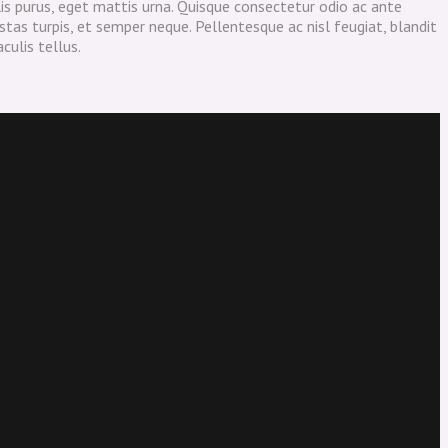
is purus, eget mattis urna. Quisque consectetur odio ac ante
as turpis, et semper neque. Pellentesque ac nisl feugiat, blandit
culis tellus.