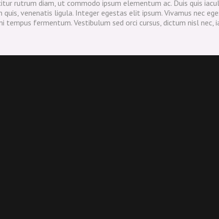
icitur rutrum diam, ut commodo ipsum elementum ac. Duis quis iacul
s, venenatis ligula. Integer egestas elit ipsum. Vivamus nec egest
i tempus fermentum. Vestibulum sed orci cursus, dictum nisl nec, ia