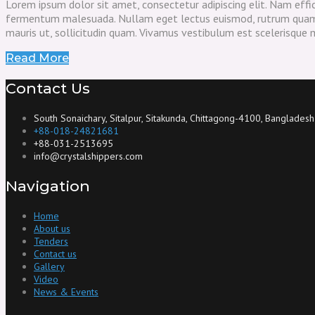
Lorem ipsum dolor sit amet, consectetur adipiscing elit. Nam eff
fermentum malesuada. Nullam eget lectus euismod, rutrum quam qui
mauris ut, sollicitudin quam. Vivamus vestibulum est scelerisque m
Read More
Contact Us
South Sonaichary, Sitalpur, Sitakunda, Chittagong-4100, Bangladesh
+88-018-24821681
+88-031-2513695
info@crystalshippers.com
Navigation
Home
About us
Tenders
Contact us
Gallery
Video
News & Events