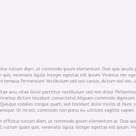
icitur rutrum diam, ut commodo ipsum elementum. Duis quis iaculis 
s, venenatis ligula. Integer egestas elit ipsum. Vivamus nec egest
i tempus fermentum. Vestibulum sed orci cursus, dictum nisl nec, ia
itae arcu vitae dolor porttitor vestibulum sed non dolor. Pellentesq
l. Vivamus dictum tincidunt consectetur. Aliquam commodo dignissim 
 Quisque sodales congue quam, sed tincidunt dolor mollis id. Nunc 
isque. Ut mi est, commodo non purus eu, ultricies sagittis sapien.
am efficitur rutrum diam, ut commodo ipsum elementum ac. Duis quis
utrum quam quis, venenatis ligula. Integer egestas elit ipsum. Vi