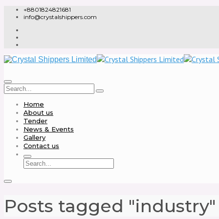
+8801824821681
info@crystalshippers.com
Home
About us
Tender
News & Events
Gallery
Contact us
Posts tagged "industry"