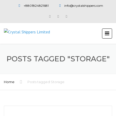
+8801824821681
info@crystalshippers.com
POSTS TAGGED "STORAGE"
Home
Posts tagged Storage