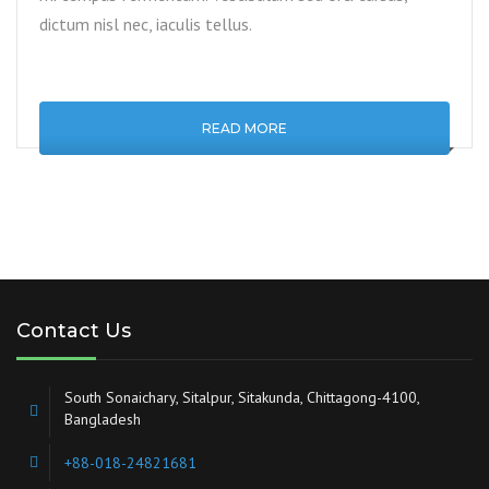
dictum nisl nec, iaculis tellus.
READ MORE
Contact Us
South Sonaichary, Sitalpur, Sitakunda, Chittagong-4100,
Bangladesh
+88-018-24821681